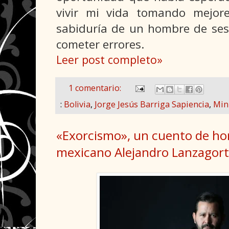
vivir mi vida tomando mejore
sabiduría de un hombre de sese
cometer errores.
Leer post completo»
1 comentario:
:
Bolivia
,
Jorge Jesús Barriga Sapiencia
,
Mini
«Exorcismo», un cuento de hor
mexicano Alejandro Lanzagor