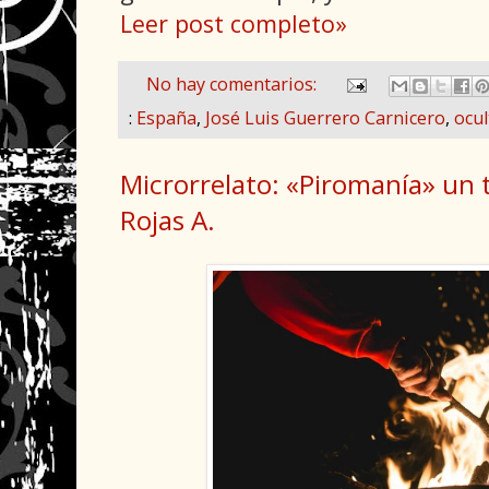
Leer post completo»
No hay comentarios:
:
España
,
José Luis Guerrero Carnicero
,
ocu
Microrrelato: «Piromanía» un t
Rojas A.