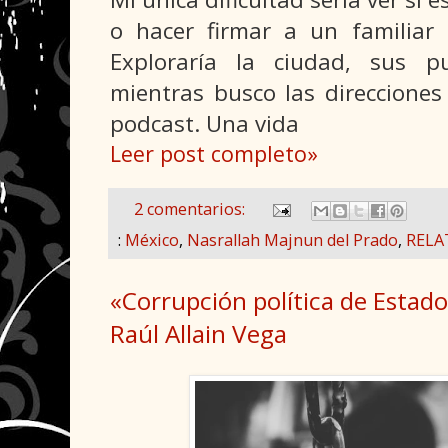
o hacer firmar a un familiar 
Exploraría la ciudad, sus 
mientras busco las direccione
podcast. Una vida
Leer post completo»
2 comentarios:
:
México
,
Nasrallah Majnun del Prado
,
RELA
«Corrupción política de Estado
Raúl Allain Vega