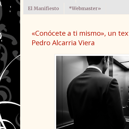
El Manifiesto
*Webmaster»
«Conócete a ti mismo», un tex
Pedro Alcarria Viera