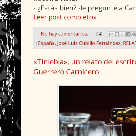
- ¿Estás bien? -le pregunté a Car
Leer post completo»
No hay comentarios:
:
España
,
José Luis Cubillo Fernández
,
RELA
«Tiniebla», un relato del escrit
Guerrero Carnicero